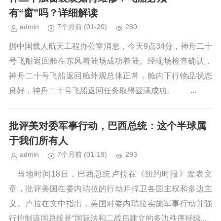
有“窗”吗？详细解读
admin
7个月前
(01-20)
280
据中国载人航天工程办公室消息，今天9点34分，神舟二十
号飞船返回舱在东风着陆场成功着陆。经现场检查确认，
神舟二十号飞船返回舱外观总体正常，舱内下行物品状态
良好，神舟二十号飞船返回任务取得圆满成功。 ...
批评美对委军事行动，巴西总统：这个半球属
于我们所有人
admin
7个月前
(01-19)
293
当地时间18日，巴西总统卢拉在《纽约时报》发表文
章，批评美国在委内瑞拉的行动并捍卫各国主权和多边主
义。卢拉在文中指出，美国对委内瑞拉实施军事行动并强
行控制该国总统是“国际法和二战后建立的多边秩序持续...