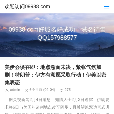
欢迎访问09938.com
09938.com好域名好成功！域名待售
QQ157988577
美伊会谈在即：地点悬而未决，紧张气氛加
剧！特朗普：伊方有意愿采取行动！伊美以密
集表态
admin
6个月前
(02-04)
275
据央视新闻2月4日消息，知情人士2月3日透露，伊朗要
求将6日与美国的谈判地点改至阿曼，且希望以双边形式进