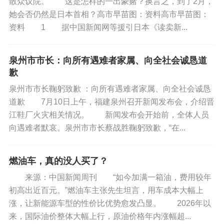
散众议院。 这是怎样的一出豪赌？换言之，到了2月，
她会否仍然是日本首相？高市早苗图：资料高市早苗图：
资料 1 据中国新闻网等援引日本《读卖新...
泉州市市长：向所有遇难者家属、向全社会诚恳道
歉
泉州市市长鞠躬致歉 ：向所有遇难者家属、向全社会诚恳
道歉 7月10日上午，福建泉州召开新闻发布会，介绍晋
江鞋厂火灾相关情况。 新闻发布会开始前，全体人员
向遇难者默哀。泉州市市长蔡战胜鞠躬致歉，“在...
燃油车，真的没人买了？
来源：中国新闻周刊 “如今加满一箱油，费用较年
初高出近百元。”燃油车主张先生坦言，用车成本大幅上
涨，让新能源车型的性价比优势愈发凸显。 2026年以
来，国际油价整体大幅上行，原油价格年内涨幅超...