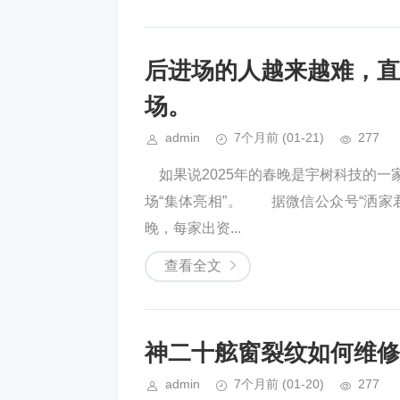
后进场的人越来越难，直
场。
admin
7个月前
(01-21)
277
如果说2025年的春晚是宇树科技的一
场“集体亮相”。 据微信公众号“洒家
晚，每家出资...
查看全文
神二十舷窗裂纹如何维修
admin
7个月前
(01-20)
277