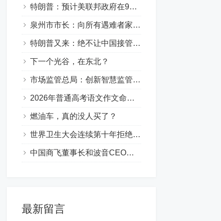
特朗普：预计美联邦政府在9月将出现“停摆”
泉州市市长：向所有遇难者家属、向全社会诚恳道歉
特朗普又来：绝不让中国接管巴拿马运河
下一个光谷，在东北？
市场监管总局：创新智慧监管模式 严查线上虚假门店
2026年普通高考语文作文命题思路→
燃油车，真的没人买了？
世界卫生大会连续第十年拒绝涉台提案
中国商飞董事长和波音CEO坐到了同一张饭桌上
最新留言