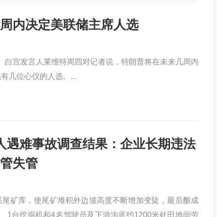
周内决定美联储主席人选
市场播报 白宫发言人莱维特周四对记者说，特朗普将在未来几周内
几位心仪的人选。...
人遇难事故调查结果：企业长期违法
管失管
尾矿库，使尾矿堆积外边坡高度不断增加变陡，最后酿成
、1台挖掘机和4名驾驶员及下游沟底约1200米处田地间劳