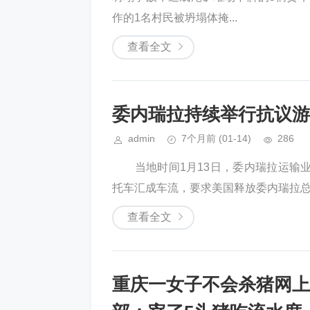
作的1名村民被坍塌体掩...
查看全文
委内瑞拉持续举行抗议游
admin
7个月前
(01-14)
286
当地时间1月13日，委内瑞拉运输业
托车汇成车流，要求美国释放委内瑞拉总统
查看全文
重庆一女子不会杀猪网上